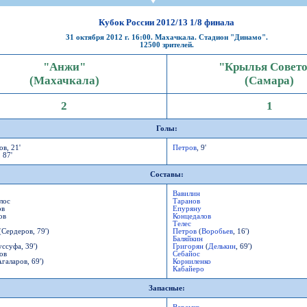
СР
Пресса
Фото
Твои "Крылья"
On-line магази
К
став
ниги
Крылья Советов - ТВ
Общение
Точки продаж
Б
Кубок России 2012/13 1/8 финала
ссии
Трансляции матчей
31 октября 2012 г. 16:00. Махачкала. Стадион "Динамо".
Болельщикам с инвалидностью
Б
12500 зрителей.
Прочее
Добрые "Крылья"
S
"Анжи"
"Крылья Совет
УЕФА
Кодекс
(Махачкала)
(Самара)
ото УЕФА
Правила поведения
2
1
первенство
Подготовка контролеров-расп
р-лиги
Порядок аккредитации объеди
Голы:
в, 21'
Петров
, 9'
 87'
Составы:
Вавилин
ллург"
лос
Таранов
ов
Епуряну
ов
Концедалов
Телес
Сердеров, 79')
Петров
(
Воробьев
, 16')
Баляйкин
ссуфа, 39')
Григорян
(
Делькин
, 69')
ов
Себайос
галаров, 69')
Корниленко
Кабайеро
Запасные: