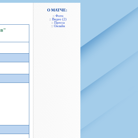
н
арта болельщика
 фирменной атрибутики
илеты и абонементы
О МАТЧЕ:
::
Фото
илеты на Яндекс Афиша
::
Видео (2)
::
Пресса
kybox
::
Онлайн
ов"
орядителей
нений болельщиков