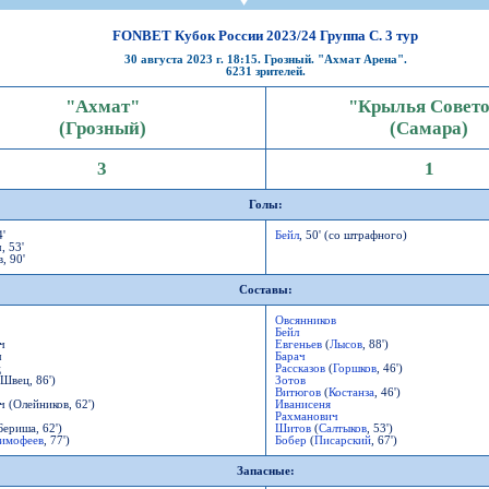
СР
Пресса
Фото
Твои "Крылья"
On-line магази
К
став
ниги
Крылья Советов - ТВ
Общение
Точки продаж
Б
FONBET Кубок России 2023/24 Группа C. 3 тур
ссии
Трансляции матчей
30 августа 2023 г. 18:15. Грозный. "Ахмат Арена".
Болельщикам с инвалидностью
Б
6231 зрителей.
Прочее
Добрые "Крылья"
S
"Ахмат"
"Крылья Совет
УЕФА
Кодекс
(Грозный)
(Самара)
ото УЕФА
Правила поведения
3
1
первенство
Подготовка контролеров-расп
р-лиги
Порядок аккредитации объеди
Голы:
4'
Бейл
, 50' (со штрафного)
, 53'
, 90'
Составы:
ллург"
Овсянников
Бейл
ч
Евгеньев
(
Лысов
, 88')
ч
Барач
ц
Рассказов
(
Горшков
, 46')
Швец, 86')
Зотов
Витюгов
(
Костанза
, 46')
 (Олейников, 62')
Иванисеня
Рахманович
Бериша, 62')
Шитов
(
Салтыков
, 53')
имофеев
, 77')
Бобер
(
Писарский
, 67')
Запасные: