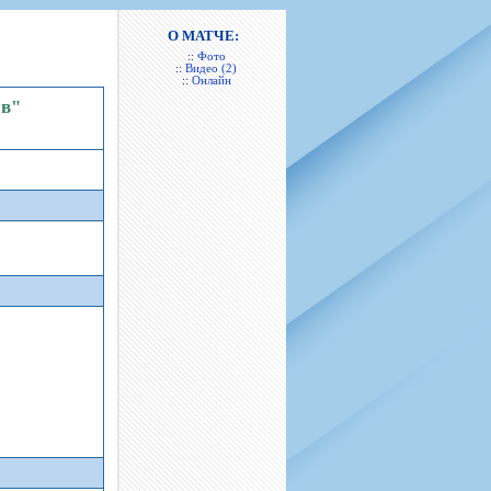
н
арта болельщика
 фирменной атрибутики
илеты и абонементы
О МАТЧЕ:
::
Фото
илеты на Яндекс Афиша
::
Видео (2)
::
Онлайн
kybox
ов"
орядителей
нений болельщиков