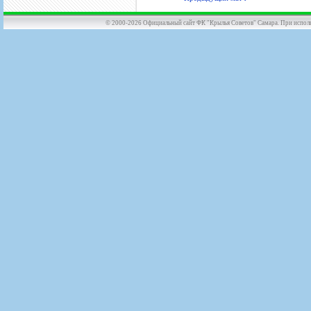
© 2000-2026 Официальный сайт ФК "Крылья Советов" Самара. При использов