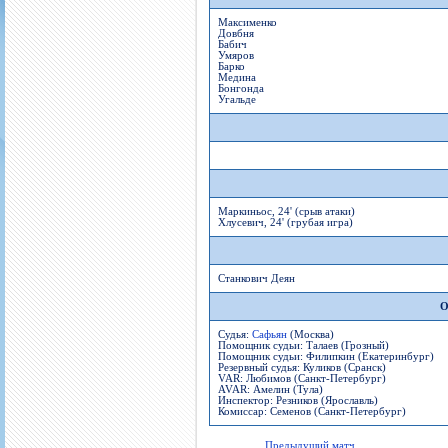
Максименко
Довбня
Бабич
Умяров
Барко
Медина
Бонгонда
Угальде
Маркиньос, 24' (срыв атаки)
Хлусевич, 24' (грубая игра)
Станкович Деян
О
Судья:
Сафьян
(Москва)
Помощник судьи: Талаев (Грозный)
Помощник судьи: Филипкин (Екатеринбург)
Резервный судья: Куликов (Сранск)
VAR: Любимов (Санкт-Петербург)
AVAR: Амелин (Тула)
Инспектор: Резников (Ярославль)
Комиссар: Семенов (Санкт-Петербург)
Предыдущий матч