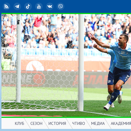
RSS
Telegram
TikTok
YouTube
ВКонтакте
Viber
КЛУБ
СЕЗОН
ИСТОРИЯ
ЧТИВО
МЕДИА
АКАДЕМИ