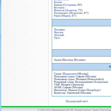
Божин
Баньяц
(
Сутормин
, 84')
Костанза
Витюгов
(
Ахметов
, 75')
Рахманович
(
Игнатенко
, 67')
Раков
(
Марин
, 67')
Песьяков
Фролов
Лепский
Ороз
Адиев Магомед Мусаевич
О
Судья:
Шадыханов
(Москва)
Помощник судьи: Сафьян (Москва)
Помощник судьи: Маликов (Новоалтайск)
Резервный судья: Целовальников (Астрахань)
VAR: Мешков (Дмитров)
AVAR: Сафьян (Москва)
Инспектор: Иванов (Санкт-Петербург)
Комиссар: Змиевский (Москва)
Предыдущий матч
© 2000-2026 Официальный сайт ФК "Крылья Советов" Самара. При использов