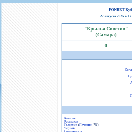
Игроки
РПЛ
Чемпионат СССР
Пресса
Фото
Тренерско-административный состав
Календарь
Кубок СССР
Книги
Крылья Советов - Т
FONBET Кубок
Руководство
Таблица
Чемпионат России
Трансляции матчей
27 августа 2025 г. 
Фонд поддержки
Шахматка
Кубок России
Прочее
"Крылья Советов"
Контакты
Статистика состава
Лига Европы УЕФА
(Самара)
Солидарность Самара Арена
Баланс матчей
Кубок Интертото УЕФА
0
Закупки
FONBET Кубок России
Молодежное первенство
Вакансии
Матчи
Кубок Премьер-лиги
Документы
Молодежная команда
Кубок ФНЛ
Календарь
Игроки
Солд
Су
Таблица
Ветераны
А
Шахматка
Стадион "Металлург"
Статистика состава
П
Крылья Советов-2
Календарь
Таблица
Кокарев
Рассказов
Шахматка
Галдамес
(
Печенин
, 75')
Чернов
Солдатенков