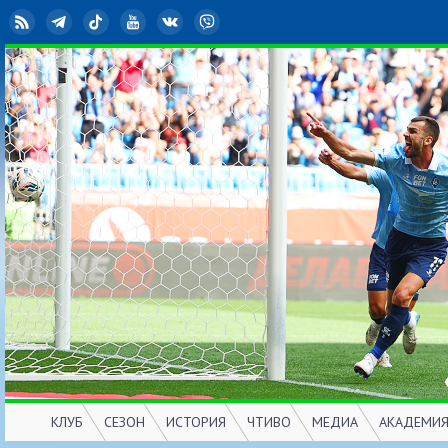
RSS
Telegram
TikTok
YouTube
ВКонтакте
Viber
КЛУБ
СЕЗОН
ИСТОРИЯ
ЧТИВО
МЕДИА
АКАДЕМИ