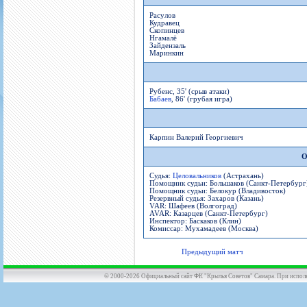
Расулов
Кудравец
Скопинцев
Нгамалё
Зайдензаль
Маринкин
Рубенс, 35' (срыв атаки)
Бабаев
, 86' (грубая игра)
Карпин Валерий Георгиевич
О
Судья:
Целовальников
(Астрахань)
Помощник судьи: Большаков (Санкт-Петербург
Помощник судьи: Белокур (Владивосток)
Резервный судья: Захаров (Казань)
VAR: Шафеев (Волгоград)
AVAR: Казарцев (Санкт-Петербург)
Инспектор: Баскаков (Клин)
Комиссар: Мухамадеев (Москва)
Предыдущий матч
© 2000-2026 Официальный сайт ФК "Крылья Советов" Самара. При использов