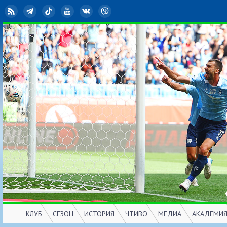
RSS
Telegram
TikTok
YouTube
ВКонтакте
Viber
КЛУБ
СЕЗОН
ИСТОРИЯ
ЧТИВО
МЕДИА
АКАДЕМИ