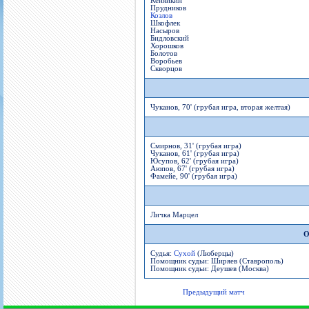
Кеняйкин
Прудников
Козлов
Шкофлек
Насыров
Бидловский
Хорошков
Болотов
Воробьев
Скворцов
Чуканов, 70' (грубая игра, вторая желтая)
Смирнов, 31' (грубая игра)
Чуканов, 61' (грубая игра)
Юсупов, 62' (грубая игра)
Аюпов, 67' (грубая игра)
Фамейе, 90' (грубая игра)
Личка Марцел
О
Судья:
Сухой
(Люберцы)
Помощник судьи: Ширяев (Ставрополь)
Помощник судьи: Деушев (Москва)
Предыдущий матч