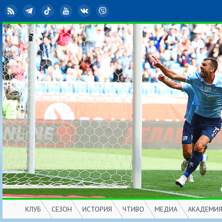
RSS
Telegram
TikTok
YouTube
ВКонтакте
Viber
КЛУБ
СЕЗОН
ИСТОРИЯ
ЧТИВО
МЕДИА
АКАДЕМИ