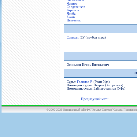
Овсянников
Чернов
Солдатенков
Горшков
Якуба
Ежов
Цыпченко
Сарвели
, 35' (грубая игра)
Осинькин Игорь Витальевич
О
Судья:
Галимов Р.
(Улан-Удэ)
Помощник судьи: Петров (Астрахань)
Помощник судьи: Зайнагутдинов (Уфа)
Предыдущий матч
© 2000-2026 Официальный сайт ФК "Крылья Советов" Самара. При использов