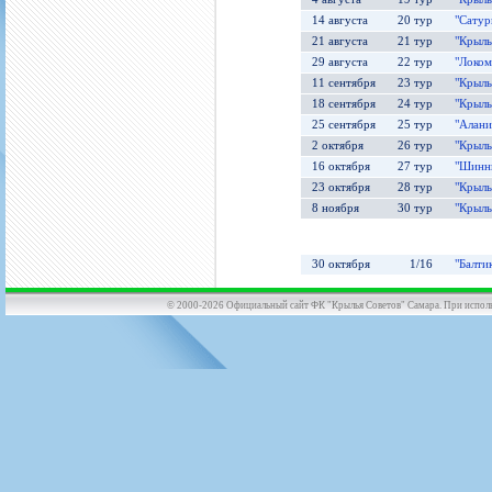
14 августа
20 тур
"Сатур
21 августа
21 тур
"Крыль
29 августа
22 тур
"Локом
11 сентября
23 тур
"Крыль
18 сентября
24 тур
"Крыль
25 сентября
25 тур
"Алани
2 октября
26 тур
"Крыль
16 октября
27 тур
"Шинни
23 октября
28 тур
"Крыль
8 ноября
30 тур
"Крыль
30 октября
1/16
"Балти
© 2000-2026 Официальный сайт ФК "Крылья Советов" Самара. При использов