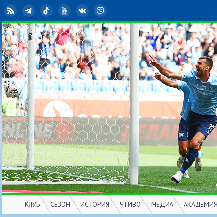
RSS
Telegram
TikTok
YouTube
ВКонтакте
Viber
КЛУБ
СЕЗОН
ИСТОРИЯ
ЧТИВО
МЕДИА
АКАДЕМИ