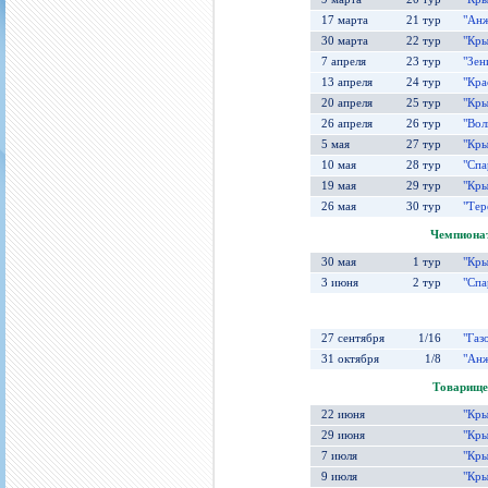
17 марта
21 тур
"Анж
30 марта
22 тур
"Кры
7 апреля
23 тур
"Зен
13 апреля
24 тур
"Кра
20 апреля
25 тур
"Кры
26 апреля
26 тур
"Вол
5 мая
27 тур
"Кры
10 мая
28 тур
"Спа
19 мая
29 тур
"Кры
26 мая
30 тур
"Тер
Чемпионат
30 мая
1 тур
"Кры
3 июня
2 тур
"Спа
27 сентября
1/16
"Газ
31 октября
1/8
"Анж
Товарище
22 июня
"Кры
29 июня
"Кры
7 июля
"Кры
9 июля
"Кры