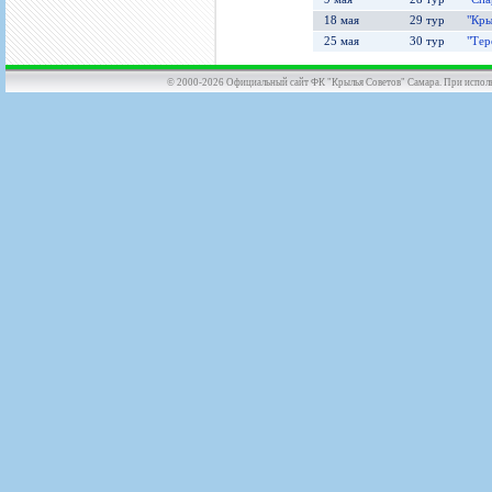
18 мая
29 тур
"Кры
25 мая
30 тур
"Тер
© 2000-2026 Официальный сайт ФК "Крылья Советов" Самара. При использов