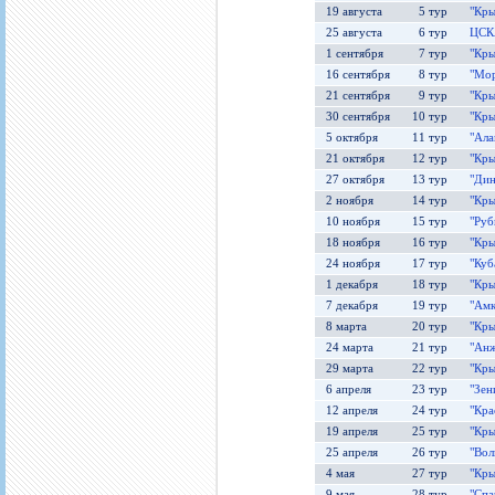
19 августа
5 тур
"Кры
25 августа
6 тур
ЦСКА
1 сентября
7 тур
"Кры
16 сентября
8 тур
"Мор
21 сентября
9 тур
"Кры
30 сентября
10 тур
"Кры
5 октября
11 тур
"Ала
21 октября
12 тур
"Кры
27 октября
13 тур
"Дин
2 ноября
14 тур
"Кры
10 ноября
15 тур
"Руб
18 ноября
16 тур
"Кры
24 ноября
17 тур
"Куб
1 декабря
18 тур
"Кры
7 декабря
19 тур
"Амк
8 марта
20 тур
"Кры
24 марта
21 тур
"Анж
29 марта
22 тур
"Кры
6 апреля
23 тур
"Зен
12 апреля
24 тур
"Кра
19 апреля
25 тур
"Кры
25 апреля
26 тур
"Вол
4 мая
27 тур
"Кры
9 мая
28 тур
"Спа