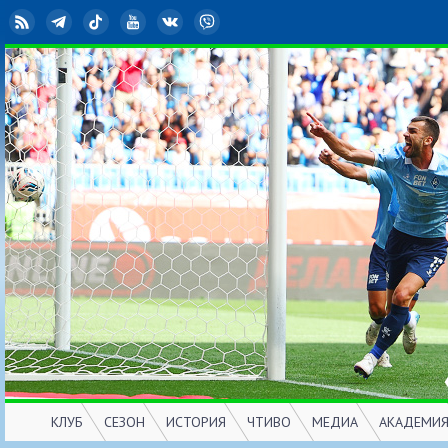
RSS
Telegram
TikTok
YouTube
ВКонтакте
Viber
КЛУБ
СЕЗОН
ИСТОРИЯ
ЧТИВО
МЕДИА
АКАДЕМИ