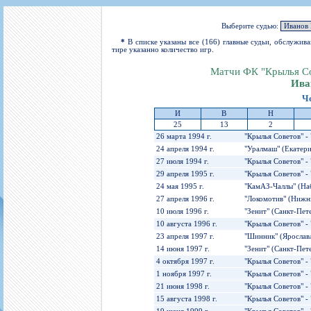
Игроки
РПЛ
Чемпионат СССР
Пресса
Фото
Тренерско-административный состав
Календарь
Кубок СССР
Книги
Крылья Советов - Т
Выберите cудью:
Руководство
Таблица
Чемпионат России
Трансляции матчей
*
В списке указаны все (166) главные судьи, обслужив
тире указанно количество игр.
Фонд поддержки
Шахматка
Кубок России
Прочее
Матчи ФК "Крылья Со
Контакты
Статистика состава
Лига Европы УЕФА
Ива
Солидарность Самара Арена
Баланс матчей
Кубок Интертото УЕФА
Ч
Закупки
FONBET Кубок России
Молодежное первенство
И
В
Н
25
13
2
Вакансии
Матчи
Кубок Премьер-лиги
26 марта 1994 г.
"Крылья Советов" -
Документы
Молодежная команда
Кубок ФНЛ
24 апреля 1994 г.
"Уралмаш" (Екатери
27 июля 1994 г.
"Крылья Советов" -
Календарь
Игроки
29 апреля 1995 г.
"Крылья Советов" -
Таблица
Ветераны
24 мая 1995 г.
"КамАЗ-Чаллы" (На
27 апреля 1996 г.
"Локомотив" (Нижни
Шахматка
Стадион "Металлург"
10 июля 1996 г.
"Зенит" (Санкт-Пет
Статистика состава
10 августа 1996 г.
"Крылья Советов" -
Крылья Советов-2
23 апреля 1997 г.
"Шинник" (Ярославл
14 июня 1997 г.
"Зенит" (Санкт-Пет
Календарь
4 октября 1997 г.
"Крылья Советов" -
Таблица
1 ноября 1997 г.
"Крылья Советов" -
21 июня 1998 г.
"Крылья Советов" -
Шахматка
15 августа 1998 г.
"Крылья Советов" -