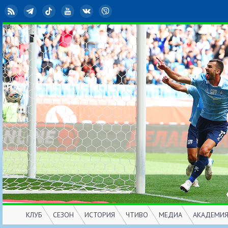
RSS
Telegram
TikTok
YouTube
ВКонтакте
Viber
КЛУБ
СЕЗОН
ИСТОРИЯ
ЧТИВО
МЕДИА
АКАДЕМИ