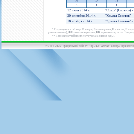
И
В
Н
3
1
1
12 июля 2014 г.
"Сокол" (Саратов) -
20 сентября 2014 г.
"Крылья Советов" -
18 ноября 2014 г.
"Крылья Советов" - 
* Сокращения в таблице:
И
- игры,
В
– выигрыши,
Н
– ничьи,
П
– пр
реализованных),
ЖК
- желтые карточки,
КК
- красные карточки. Подвед
** В списке матчей после счета указана оценка судьи.
© 2000-2026 Официальный сайт ФК "Крылья Советов" Самара. При использов