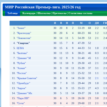
Игроки
РПЛ
Чемпионат СССР
Пресса
Фото
МИР Российская Премьер-лига. 2025/26 год
Тренерско-административный состав
Календарь
Кубок СССР
Книги
Крылья Советов - Т
Руководство
Таблица
Чемпионат России
Трансляции матчей
Таблица
Календарь
|
Шахматка
|
Протоколы
|
Статистика состава
Фонд поддержки
Шахматка
Кубок России
Прочее
И
В
Н
П
М
О
ДИ
ГИ
Контакты
Статистика состава
Лига Европы УЕФА
1.
"Зенит"
30
20
8
2
53-19
68
2:2
0:2
Солидарность Самара Арена
Баланс матчей
Кубок Интертото УЕФА
2.
"Краснодар"
30
20
6
4
60-23
66
1:2
1:2
Закупки
FONBET Кубок России
Молодежное первенство
3.
"Локомотив"
30
14
11
5
54-39
53
2:1
2:4
4.
"Спартак"
30
15
7
8
47-39
52
Вакансии
Матчи
Кубок Премьер-лиги
5.
ЦСКА
30
15
6
9
44-33
51
1:0
2:3
Документы
Молодежная команда
Кубок ФНЛ
6.
"Балтика"
30
11
13
6
38-21
46
0:3
0:1
Календарь
Игроки
7.
"Динамо" М
30
12
9
9
51-40
45
1:1
2:2
Таблица
Ветераны
8.
"Рубин"
30
11
10
9
29-30
43
2:1
2:0
9.
"Ахмат"
30
9
10
11
35-39
37
3:1
2:1
Шахматка
Стадион "Металлург"
10.
"Ростов"
30
8
9
13
25-32
33
1:1
1:1
Статистика состава
11.
"Крылья Советов"
30
8
8
14
35-50
32
2:1
1:2
Крылья Советов-2
12.
"Оренбург"
30
7
8
15
29-44
29
1:0
2:0
Календарь
13.
"Акрон"
30
6
9
15
35-53
27
4:3
1:1
14.
"Динамо" Мх
30
5
11
14
19-37
26
1:0
0:0
Таблица
15.
"Пари НН"
30
6
5
19
26-50
23
3:0
2:1
Шахматка
16.
"Сочи"
30
6
4
20
29-60
22
2:1
3:2