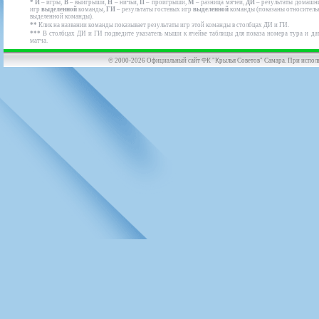
*
И
– игры,
В
– выигрыши,
Н
– ничьи,
П
– проигрыши,
M
– разница мячей,
ДИ
– результаты домашн
игр
выделенной
команды,
ГИ
– результаты гостевых игр
выделенной
команды (показаны относитель
выделенной команды).
**
Клик на названии команды показывает результаты игр этой команды в столбцах ДИ и ГИ.
***
В столбцах ДИ и ГИ подведите указатель мыши к ячейке таблицы для показа номера тура и да
матча.
© 2000-2026 Официальный сайт ФК "Крылья Советов" Самара. При использов