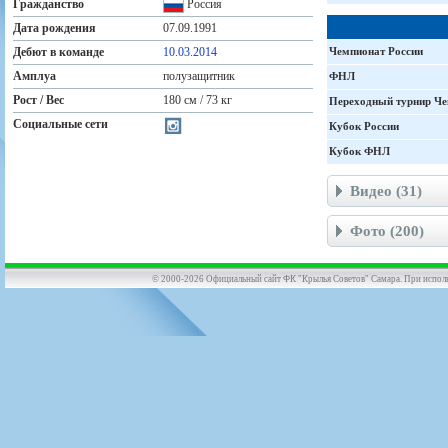
Гражданство
Россия
Дата рождения
07.09.1991
Дебют в команде
10.03.2014
Чемпионат России
Амплуа
полузащитник
ФНЛ
Рост / Вес
180 см / 73 кг
Переходный турнир Че
Социальные сети
Кубок России
Кубок ФНЛ
Видео (31)
Фото (200)
© 2000-2026 Официальный сайт ФК "Крылья Советов" Самара. При использов